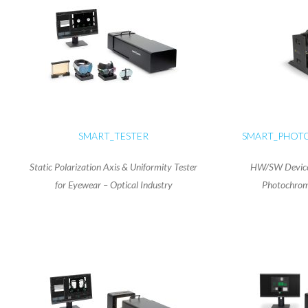
SMART_TESTER
SMART_PHOT
Static Polarization Axis & Uniformity Tester
HW/SW Device 
for Eyewear – Optical Industry
Photochromi