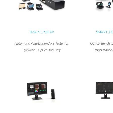
SMART_POLAR
SMART_O
Automatic Polarization Axis Tester for
Optical Bench to
Eyewear – Optical Industry
Performance 