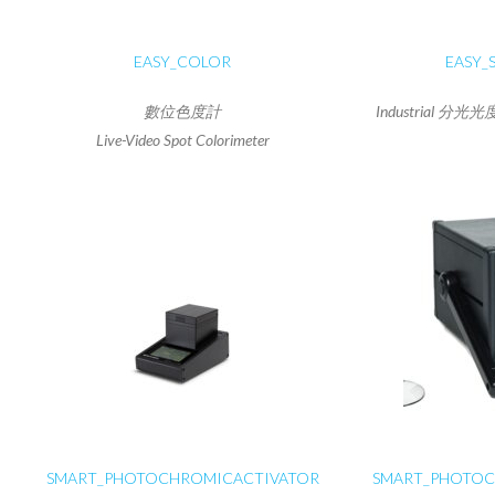
EASY_COLOR
EASY_
數位色度計
Industrial 分光光度计
Live-Video Spot Colorimeter
SMART_PHOTOCHROMICACTIVATOR
SMART_PHOTOC