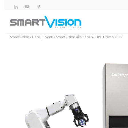
SmartVision
/
Fiere | Eventi
/
SmartVision alla fiera SPS IPC Drives 2019