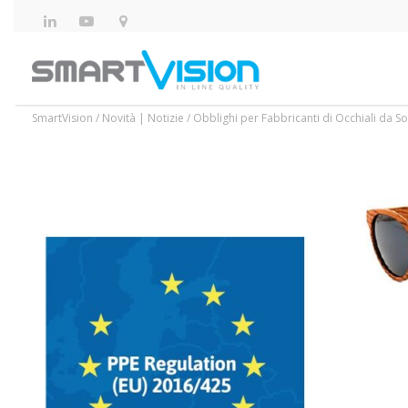
SmartVision
/
Novità | Notizie
/
Obblighi per Fabbricanti di Occhiali da So