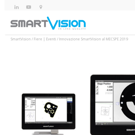
SmartVision
/
Fiere | Eventi
/
Innovazione SmartVision al MECSPE 2019